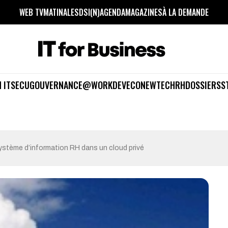
WEB TV
MATINALES
DSI(N)
AGENDA
MAGAZINES
À LA DEMANDE
 IT
SECU
GOUVERNANCE
@WORK
DEV
ECO
NEWTECH
RH
DOSSIERS
S
système d’information RH dans un cloud privé