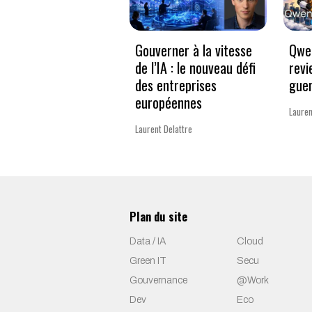
Gouverner à la vitesse
Qwen
de l’IA : le nouveau défi
revi
des entreprises
guer
européennes
Lauren
Laurent Delattre
Plan du site
Data / IA
Cloud
Green IT
Secu
Gouvernance
@Work
Dev
Eco