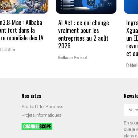
3.8-Max : Alibaba
AI Act : ce qui change
Ingr
ent fort dans la
vraiment pour les
Xgua
re mondiale des IA
entreprises au 2 août
un E
2026
reve
t Delattre
et a
Guillaume Perissat
Frédéri
Nos sites
Newsl
Studio IT for Business
Projets Informatiques
En soum
que je 
plans d