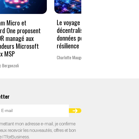
Le voyage vers la
« Un 
am Micro et
décentralisation des
pour 
rd One proposent
données pour plus de
Europ
DR managé aux
résilience
ndeurs Microsoft
La rédac
ux MSP
Charlotte Mauger
c Bergonzoli
etter
ettant mon adresse e-mail, je confirme
veux recevoir les nouveautés, offres et bon
e ITforBusiness.