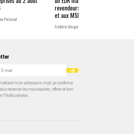
donné
eprises au 2 août
un EDR managé aux
résili
6
revendeurs Microsoft
et aux MSP
Charlot
me Perissat
Frédéric Bergonzoli
etter
ettant mon adresse e-mail, je confirme
veux recevoir les nouveautés, offres et bon
e ITforBusiness.