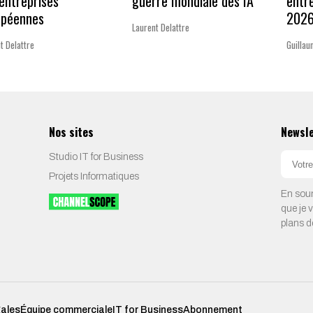
entreprises
guerre mondiale des IA
entr
opéennes
202
Laurent Delattre
t Delattre
Guillau
Nos sites
Newsl
Studio IT for Business
Projets Informatiques
En soum
que je 
plans d
gales
Équipe commerciale
IT for Business
Abonnement