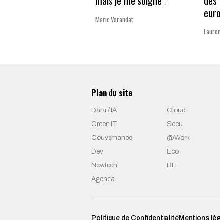
mais je me soigne !
des 
eur
Marie Varandat
Lauren
Plan du site
Data / IA
Cloud
Green IT
Secu
Gouvernance
@Work
Dev
Eco
Newtech
RH
Agenda
Politique de Confidentialité
Mentions lé