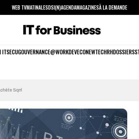
WEB TV
MATINALES
DSI(N)
AGENDA
MAGAZINES
À LA DEMANDE
 IT
SECU
GOUVERNANCE
@WORK
DEV
ECO
NEWTECH
RH
DOSSIERS
S
chète Sqrrl