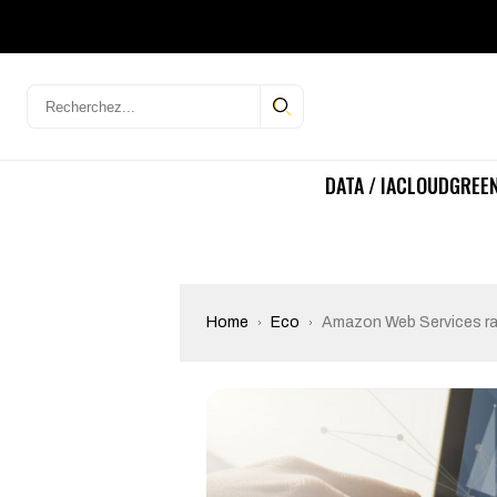
DATA / IA
CLOUD
GREEN
Home
Eco
Amazon Web Services ra