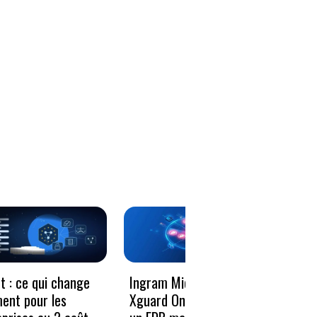
Le vo
t : ce qui change
Ingram Micro et
décen
ment pour les
Xguard One proposent