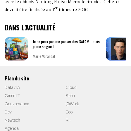
avec le chinois Nantong Fujitsu Microelectronics. Celle-ci
er
devrait être finalisée au 1
trimestre 2016.
DANS L'ACTUALITÉ
Je ne peux pas me passer des GAFAM… mais
je me soigne !
Marie Varandat
Plan du site
Data / IA
Cloud
Green IT
Secu
Gouvernance
@Work
Dev
Eco
Newtech
RH
Agenda