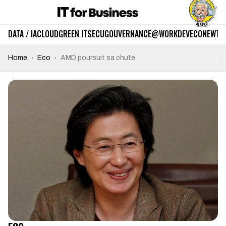
DATA / IA
CLOUD
GREEN IT
SECU
GOUVERNANCE
@WORK
DEV
ECO
NEWTE
Home
Eco
AMD poursuit sa chute