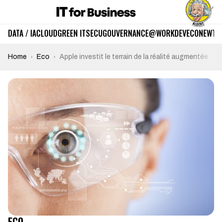
DATA / IA
CLOUD
GREEN IT
SECU
GOUVERNANCE
@WORK
DEV
ECO
NEWTE
Home
Eco
Apple investit le terrain de la réalité augmentée
ECO