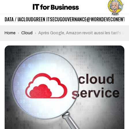
DATA / IA
CLOUD
GREEN IT
SECU
GOUVERNANCE
@WORK
DEV
ECO
NEWTE
Home
Cloud
Après Google, Amazon revoit aussi les tarifs du 