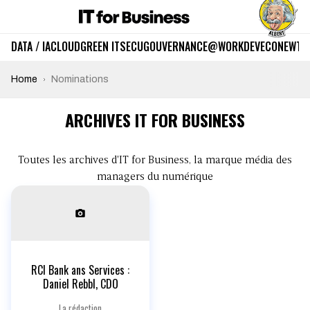
DATA / IA
CLOUD
GREEN IT
SECU
GOUVERNANCE
@WORK
DEV
ECO
NEWTE
Home
Nominations
ARCHIVES IT FOR BUSINESS
Toutes les archives d'IT for Business, la marque média des
managers du numérique
RCI Bank ans Services :
Daniel Rebbl, CDO
La rédaction