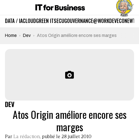
DATA / IA
CLOUD
GREEN IT
SECU
GOUVERNANCE
@WORK
DEV
ECO
NEWTE
Home
Dev
Atos Origin améliore encore ses marges
DEV
Atos Origin améliore encore ses
marges
Par
La rédaction
, publié le 28 juillet 2010