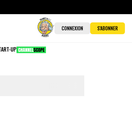
CONNEXION
S'ABONNER
TART-UP