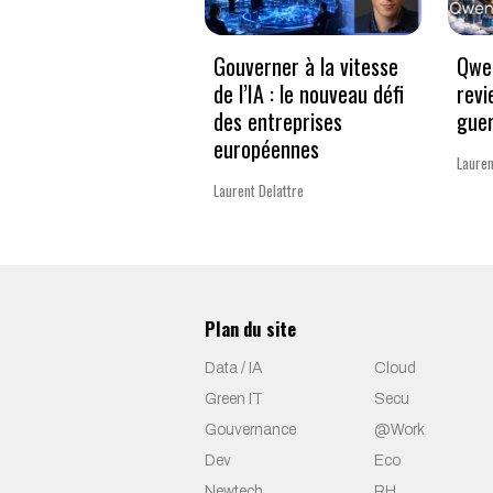
Gouverner à la vitesse
Qwen
de l’IA : le nouveau défi
revi
des entreprises
guer
européennes
Lauren
Laurent Delattre
Plan du site
Data / IA
Cloud
Green IT
Secu
Gouvernance
@Work
Dev
Eco
Newtech
RH