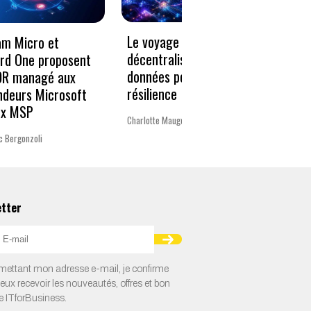
Le voyage vers la
« Un 
am Micro et
décentralisation des
pour 
rd One proposent
données pour plus de
Europ
DR managé aux
résilience
ndeurs Microsoft
La rédac
ux MSP
Charlotte Mauger
c Bergonzoli
etter
ettant mon adresse e-mail, je confirme
veux recevoir les nouveautés, offres et bon
e ITforBusiness.