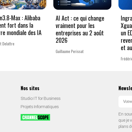
3.8-Max : Alibaba
AI Act : ce qui change
Ingr
ent fort dans la
vraiment pour les
Xgua
re mondiale des IA
entreprises au 2 août
un E
2026
reve
t Delattre
et a
Guillaume Perissat
Frédéri
Nos sites
Newsl
Studio IT for Business
Projets Informatiques
En soum
que je 
plans d