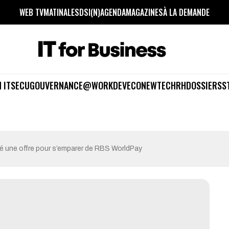
WEB TV
MATINALES
DSI(N)
AGENDA
MAGAZINES
À LA DEMANDE
 IT
SECU
GOUVERNANCE
@WORK
DEV
ECO
NEWTECH
RH
DOSSIERS
S
é une offre pour s’emparer de RBS WorldPay