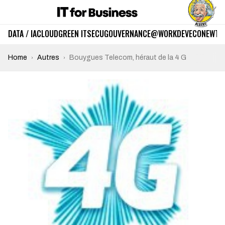
DATA / IA
CLOUD
GREEN IT
SECU
GOUVERNANCE
@WORK
DEV
ECO
NEWTE
Home
Autres
Bouygues Telecom, héraut de la 4 G