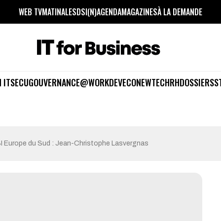
WEB TV
MATINALES
DSI(N)
AGENDA
MAGAZINES
À LA DEMANDE
 IT
SECU
GOUVERNANCE
@WORK
DEV
ECO
NEWTECH
RH
DOSSIERS
S
 Europe du Sud : Jean-Christophe Lasvergnas