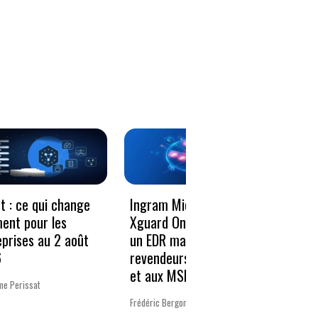
Le vo
t : ce qui change
Ingram Micro et
décen
ment pour les
Xguard One proposent
donné
eprises au 2 août
un EDR managé aux
résili
6
revendeurs Microsoft
et aux MSP
Charlot
me Perissat
Frédéric Bergonzoli