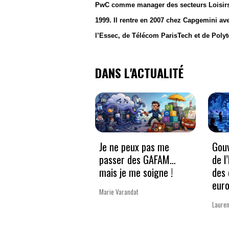
PwC comme manager des secteurs Loisirs,
1999. Il rentre en 2007 chez Capgemini a
l’Essec, de Télécom ParisTech et de Polyt
DANS L'ACTUALITÉ
Je ne peux pas me
Gouv
passer des GAFAM…
de l
mais je me soigne !
des 
eur
Marie Varandat
Lauren