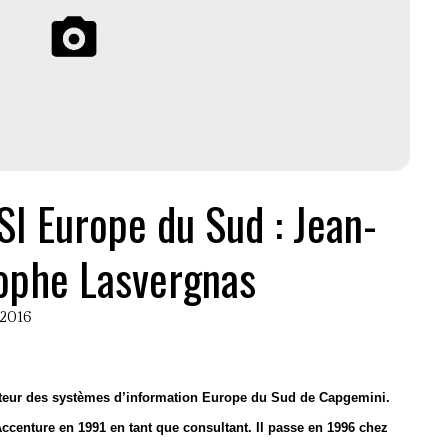
I Europe du Sud : Jean-
ophe Lasvergnas
 2016
cteur des systèmes d’information Europe du Sud de Capgemini.
Accenture en 1991 en tant que consultant. Il passe en 1996 chez