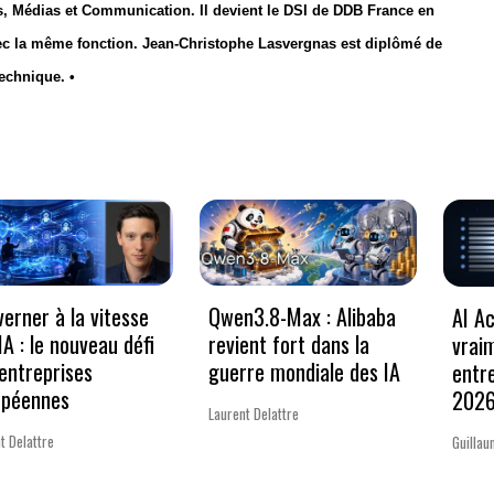
 Médias et Communication. Il devient le DSI de DDB France en
vec la même fonction. Jean-Christophe Lasvergnas est diplômé de
echnique. •
erner à la vitesse
Qwen3.8-Max : Alibaba
AI Ac
’IA : le nouveau défi
revient fort dans la
vrai
entreprises
guerre mondiale des IA
entr
opéennes
202
Laurent Delattre
t Delattre
Guillau