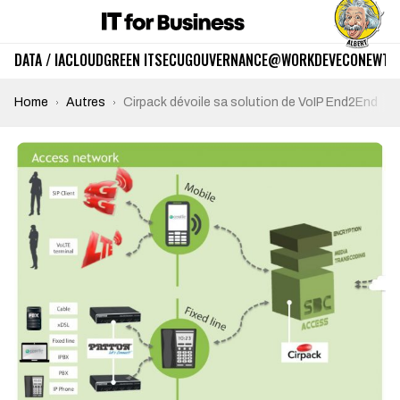
DATA / IA
CLOUD
GREEN IT
SECU
GOUVERNANCE
@WORK
DEV
ECO
NEWTE
Home
Autres
Cirpack dévoile sa solution de VoIP End2End