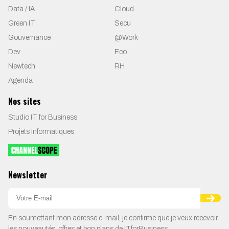
Data / IA
Cloud
Green IT
Secu
Gouvernance
@Work
Dev
Eco
Newtech
RH
Agenda
Nos sites
Studio IT for Business
Projets Informatiques
Newsletter
En soumettant mon adresse e-mail, je confirme que je veux recevoir
les nouveautés, offres et bon plans de ITforBusiness.