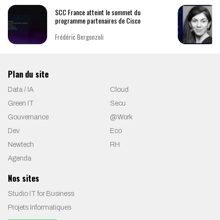
SCC France atteint le sommet du
programme partenaires de Cisco
Frédéric Bergonzoli
Plan du site
Data / IA
Cloud
Green IT
Secu
Gouvernance
@Work
Dev
Eco
Newtech
RH
Agenda
Nos sites
Studio IT for Business
Projets Informatiques