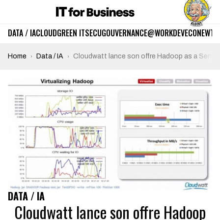
DATA / IA
CLOUD
GREEN IT
SECU
GOUVERNANCE
@WORK
DEV
ECO
NEWTE
Home
Data / IA
Cloudwatt lance son offre Hadoop as a Servic
DATA / IA
Cloudwatt lance son offre Hadoop