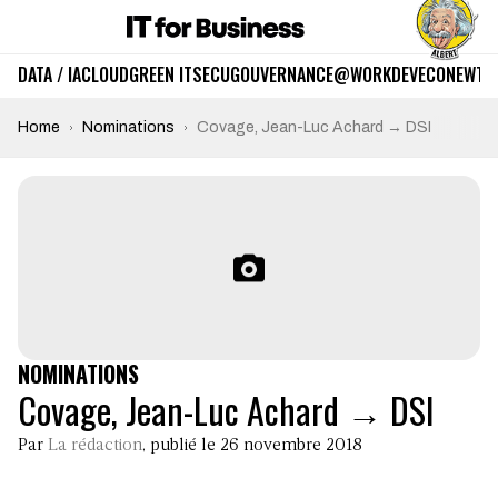
DATA / IA
CLOUD
GREEN IT
SECU
GOUVERNANCE
@WORK
DEV
ECO
NEWTE
Home
Nominations
Covage, Jean-Luc Achard → DSI
NOMINATIONS
Covage, Jean-Luc Achard → DSI
Par
La rédaction
, publié le 26 novembre 2018