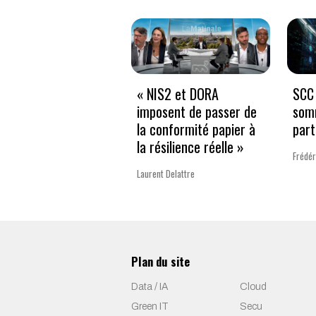
« NIS2 et DORA
SCC 
imposent de passer de
som
la conformité papier à
part
la résilience réelle »
Frédér
Laurent Delattre
Plan du site
Data / IA
Cloud
Green IT
Secu