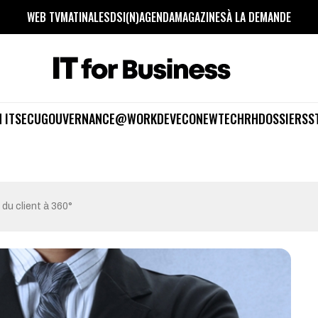
WEB TV
MATINALES
DSI(N)
AGENDA
MAGAZINES
À LA DEMANDE
 IT
SECU
GOUVERNANCE
@WORK
DEV
ECO
NEWTECH
RH
DOSSIERS
S
 du client à 360°