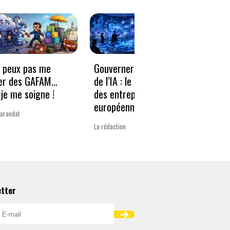
e peux pas me
Gouverner à la vitesse
Qwen3
er des GAFAM…
de l’IA : le nouveau défi
revie
je me soigne !
des entreprises
guerr
européennes
Varandat
Laurent 
La rédaction
etter