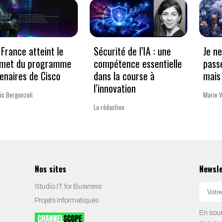
France atteint le
Sécurité de l’IA : une
Je n
met du programme
compétence essentielle
pass
enaires de Cisco
dans la course à
mais 
l’innovation
ic Bergonzoli
Marie 
La rédaction
Nos sites
Newsl
Studio IT for Business
Projets Informatiques
En soum