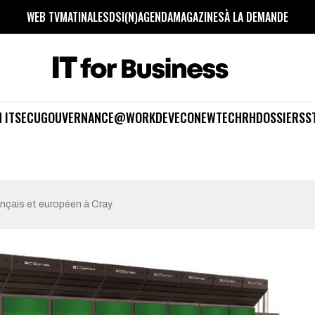
WEB TV
MATINALES
DSI(N)
AGENDA
MAGAZINES
À LA DEMANDE
 IT
SECU
GOUVERNANCE
@WORK
DEV
ECO
NEWTECH
RH
DOSSIERS
S
ançais et européen à Cray