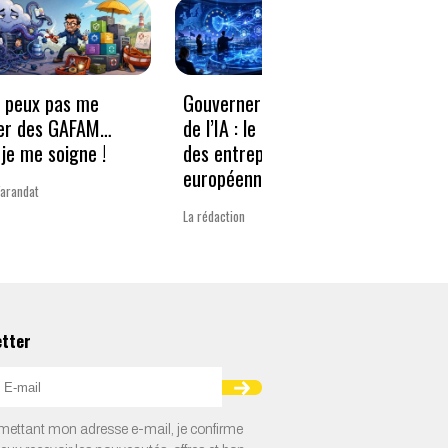
e peux pas me
Gouverner à la vitesse
Qwen3
er des GAFAM…
de l’IA : le nouveau défi
revie
je me soigne !
des entreprises
guerr
européennes
Varandat
Laurent 
La rédaction
etter
ettant mon adresse e-mail, je confirme