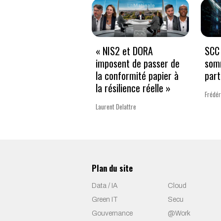
« NIS2 et DORA
SCC 
imposent de passer de
som
la conformité papier à
part
la résilience réelle »
Frédér
Laurent Delattre
Plan du site
Data / IA
Cloud
Green IT
Secu
Gouvernance
@Work