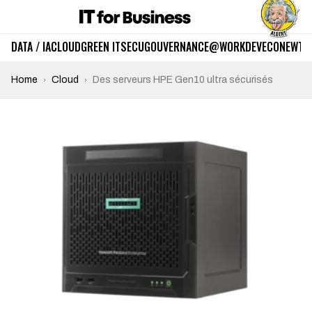
DATA / IA
CLOUD
GREEN IT
SECU
GOUVERNANCE
@WORK
DEV
ECO
NEWTE
Home
Cloud
Des serveurs HPE Gen10 ultra sécurisés