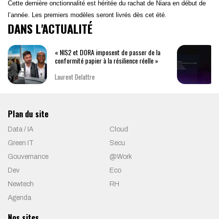
Cette dernière onctionnalité est héritée du rachat de Niara en début de
l’année. Les premiers modèles seront livrés dès cet été.
DANS L'ACTUALITÉ
« NIS2 et DORA imposent de passer de la
conformité papier à la résilience réelle »
Laurent Delattre
Plan du site
Data / IA
Cloud
Green IT
Secu
Gouvernance
@Work
Dev
Eco
Newtech
RH
Agenda
Nos sites