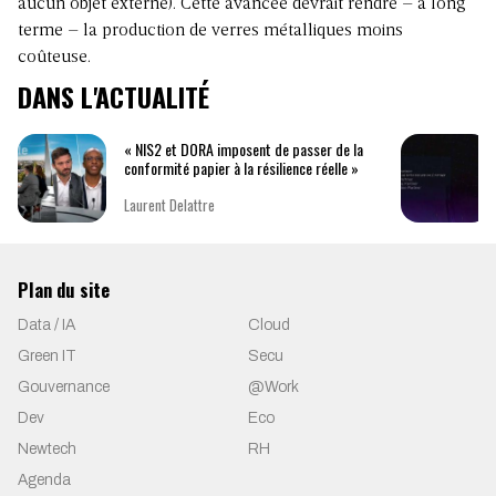
aucun objet externe). Cette avancée devrait rendre – à long
terme – la production de verres métalliques moins
coûteuse.
DANS L'ACTUALITÉ
« NIS2 et DORA imposent de passer de la
conformité papier à la résilience réelle »
Laurent Delattre
Plan du site
Data / IA
Cloud
Green IT
Secu
Gouvernance
@Work
Dev
Eco
Newtech
RH
Agenda