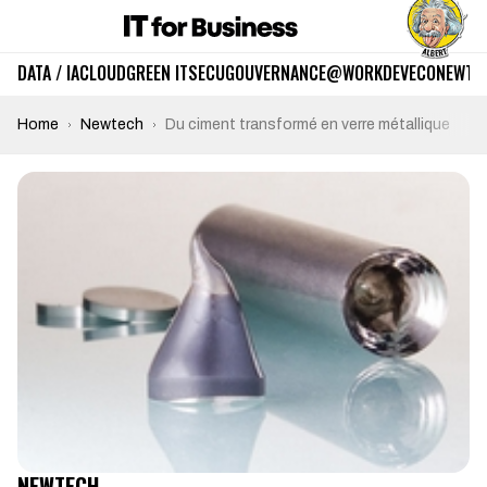
DATA / IA
CLOUD
GREEN IT
SECU
GOUVERNANCE
@WORK
DEV
ECO
NEWTE
Home
Newtech
Du ciment transformé en verre métallique
NEWTECH