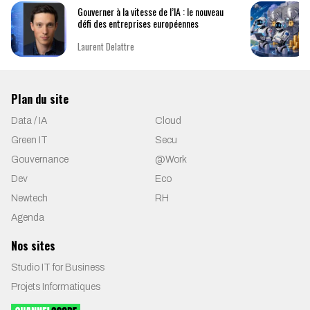
Gouverner à la vitesse de l’IA : le nouveau
défi des entreprises européennes
Laurent Delattre
Plan du site
Data / IA
Cloud
Green IT
Secu
Gouvernance
@Work
Dev
Eco
Newtech
RH
Agenda
Nos sites
Studio IT for Business
Projets Informatiques