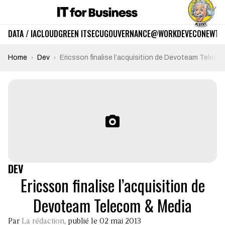
DATA / IA
CLOUD
GREEN IT
SECU
GOUVERNANCE
@WORK
DEV
ECO
NEWTE
Home
Dev
Ericsson finalise l’acquisition de Devoteam Teleco
DEV
Ericsson finalise l’acquisition de
Devoteam Telecom & Media
Par
La rédaction
, publié le 02 mai 2013