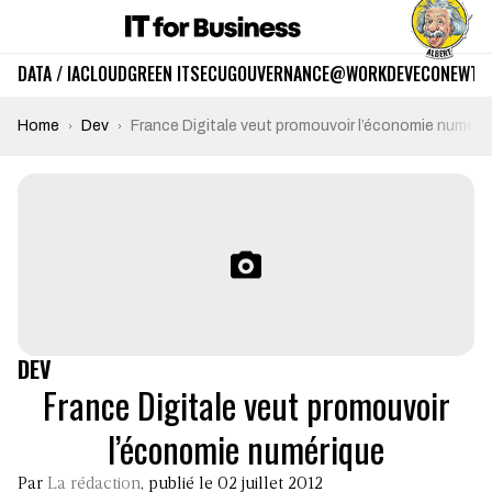
DATA / IA
CLOUD
GREEN IT
SECU
GOUVERNANCE
@WORK
DEV
ECO
NEWTE
Home
Dev
France Digitale veut promouvoir l’économie numéri
DEV
France Digitale veut promouvoir
l’économie numérique
Par
La rédaction
, publié le 02 juillet 2012