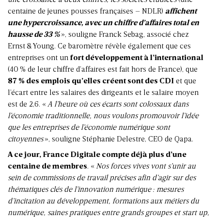
une croissance à deux chiffres, les sociétés étudiées
(une
centaine de jeunes pousses françaises – NDLR)
affichent
une hypercroissance, avec un chiffre d’affaires total en
hausse de 33
%
», souligne Franck Sebag, associé chez
Ernst
&
Young. Ce baromètre révèle également que ces
entreprises ont un
fort développement à l’international
(40
% de leur chiffre d’affaires est fait hors de France), que
87
% des emplois qu’elles créent sont des CDI
et que
l’écart entre les salaires des dirigeants et le salaire moyen
est de 2,6. «
A l’heure où ces écarts sont colossaux dans
l’économie traditionnelle, nous voulons promouvoir l’idée
que les entreprises de l’économie numérique sont
citoyennes
», souligne Stéphanie Delestre, CEO de Qapa.
A ce jour, France Digitale compte déjà plus d’une
centaine de membres
. «
No
s forces vives vont s’unir au
sein de commissions de travail précises afin d’agir sur des
thématiques clés de l’innovation numérique
: mesures
d’incitation au développement, formations aux métiers du
numérique, saines pratiques entre grands groupes et start up,