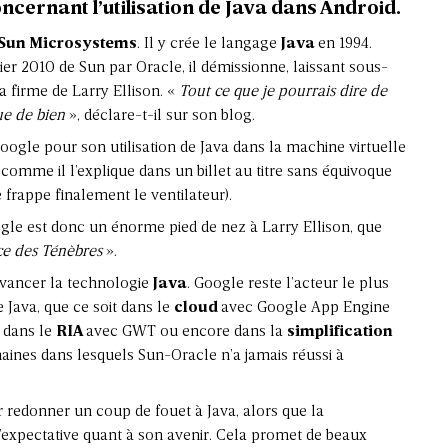
oncernant l’utilisation de Java dans Android.
Sun Microsystems
. Il y crée le langage
Java
en 1994.
er 2010 de Sun par Oracle, il démissionne, laissant sous-
 firme de Larry Ellison. «
Tout ce que je pourrais dire de
ue de bien
», déclare-t-il sur son blog.
ogle pour son utilisation de Java dans la machine virtuelle
 comme il l’explique dans un billet au titre sans équivoque
e frappe finalement le ventilateur).
le est donc un énorme pied de nez à Larry Ellison, que
ce des Ténèbres
».
 avancer la technologie
Java
. Google reste l’acteur le plus
 Java, que ce soit dans le
cloud
avec Google App Engine
, dans le
RIA
avec GWT ou encore dans la
simplification
aines dans lesquels Sun-Oracle n’a jamais réussi à
ur redonner un coup de fouet à Java, alors que la
expectative quant à son avenir. Cela promet de beaux