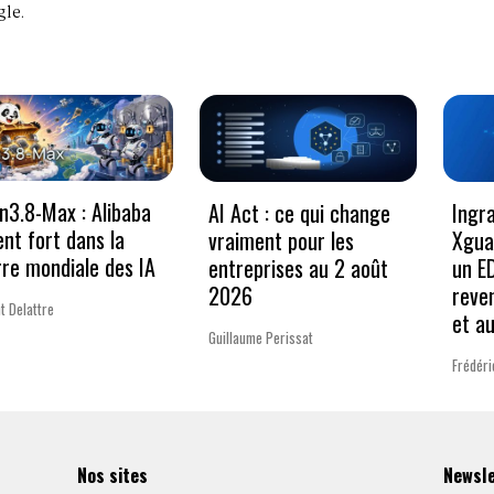
le.
3.8-Max : Alibaba
AI Act : ce qui change
Ingr
ent fort dans la
vraiment pour les
Xgua
re mondiale des IA
entreprises au 2 août
un E
2026
reve
t Delattre
et a
Guillaume Perissat
Frédéri
Nos sites
Newsl