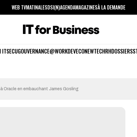
WEB TV
MATINALES
DSI(N)
AGENDA
MAGAZINES
À LA DEMANDE
 IT
SECU
GOUVERNANCE
@WORK
DEV
ECO
NEWTECH
RH
DOSSIERS
S
e à Oracle en embauchant James Gosling