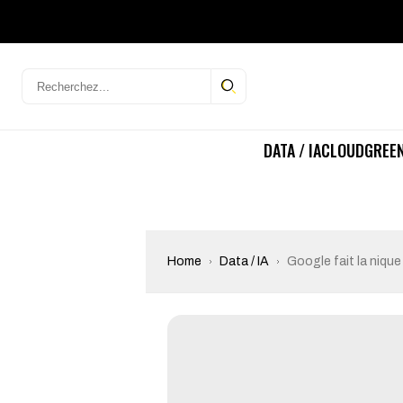
DATA / IA
CLOUD
GREEN
Home
Data / IA
Google fait la niqu