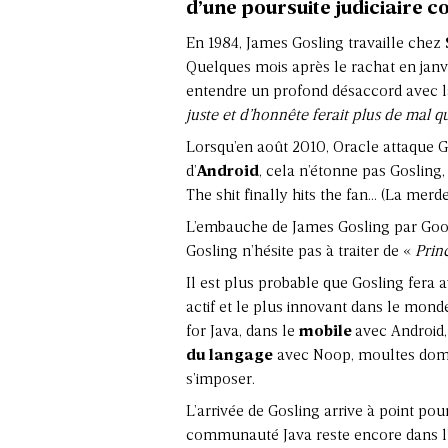
d’une poursuite judiciaire c
En 1984, James Gosling travaille chez
Quelques mois après le rachat en janvi
entendre un profond désaccord avec la
juste et d’honnête ferait plus de mal q
Lorsqu’en août 2010, Oracle attaque Go
d’
Android
, cela n’étonne pas Gosling,
The shit finally hits the fan… (La merd
L’embauche de
James Gosling
par Goog
Gosling n’hésite pas à traiter de «
Prin
Il est plus probable que Gosling fera
actif et le plus innovant dans le monde
for Java, dans le
mobile
avec
Android
du langage
avec
Noop
, moultes dom
s’imposer.
L’arrivée de Gosling arrive à point po
communauté Java reste encore dans l’