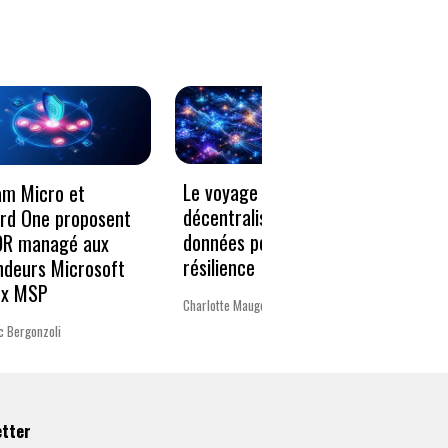
Le voyage vers la
« Un 
am Micro et
décentralisation des
pour 
rd One proposent
données pour plus de
Europ
DR managé aux
résilience
ndeurs Microsoft
La rédac
ux MSP
Charlotte Mauger
c Bergonzoli
etter