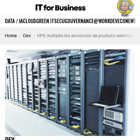
DATA / IA
CLOUD
GREEN IT
SECU
GOUVERNANCE
@WORK
DEV
ECO
NEWTE
Home
Dev
HPE multiplie les annonces de produits orientés D
DEV