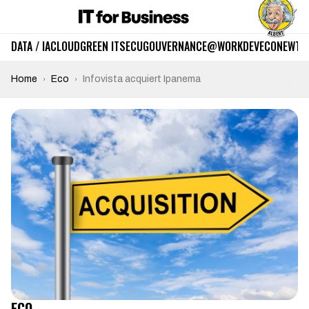
DATA / IA
CLOUD
GREEN IT
SECU
GOUVERNANCE
@WORK
DEV
ECO
NEWTE
Home
Eco
Infovista acquiert Ipanema
ECO