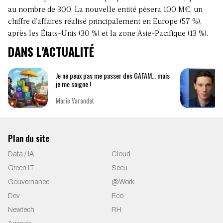
au nombre de 300. La nouvelle entité pèsera 100 M€, un
chiffre d’affaires réalisé principalement en Europe (57 %),
après les États-Unis (30 %) et la zone Asie-Pacifique (13 %).
DANS L'ACTUALITÉ
Je ne peux pas me passer des GAFAM… mais
je me soigne !
Marie Varandat
Plan du site
Data / IA
Cloud
Green IT
Secu
Gouvernance
@Work
Dev
Eco
Newtech
RH