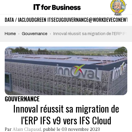
DATA / IA
CLOUD
GREEN IT
SECU
GOUVERNANCE
@WORK
DEV
ECO
NEWTE
Home
Gouvernance
Innoval réussit sa migration de l’ERP IFS 
GOUVERNANCE
Innoval réussit sa migration de
l’ERP IFS v9 vers IFS Cloud
Par
Alain Clapaud
, publié le 03 novembre 2023