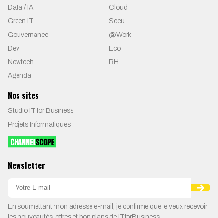
Data / IA
Cloud
Green IT
Secu
Gouvernance
@Work
Dev
Eco
Newtech
RH
Agenda
Nos sites
Studio IT for Business
Projets Informatiques
Newsletter
En soumettant mon adresse e-mail, je confirme que je veux recevoir
les nouveautés, offres et bon plans de ITforBusiness.