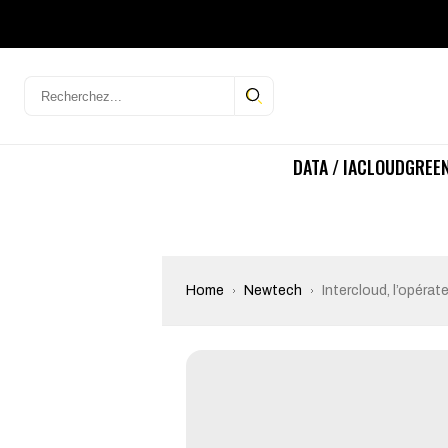
DATA / IA
CLOUD
GREEN
Home
Newtech
Intercloud, l’opérat