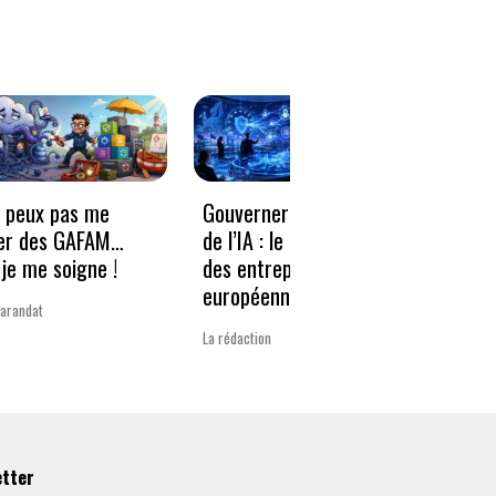
e peux pas me
Gouverner à la vitesse
Qwen3
er des GAFAM…
de l’IA : le nouveau défi
revie
je me soigne !
des entreprises
guerr
européennes
Varandat
Laurent 
La rédaction
etter