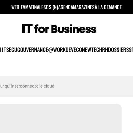
WEB TV
MATINALES
DSI(N)
AGENDA
MAGAZINES
À LA DEMANDE
 IT
SECU
GOUVERNANCE
@WORK
DEV
ECO
NEWTECH
RH
DOSSIERS
S
eur qui interconnecte le cloud