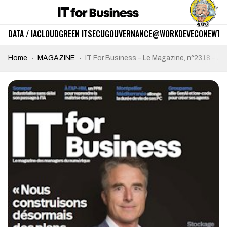
DATA / IA
CLOUD
GREEN IT
SECU
GOUVERNANCE
@WORK
DEV
ECO
NEWTE
Home
MAGAZINE
IT For Business – Le Magazine, n°2318 – Jui