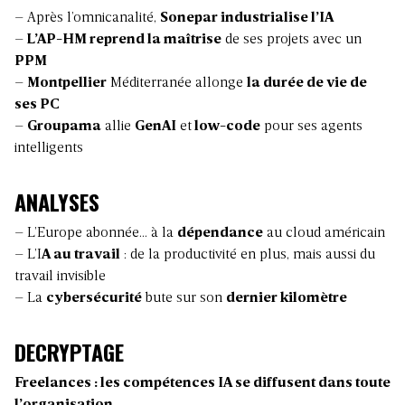
– Après l’omnicanalité,
Sonepar industrialise l’IA
–
L’AP-HM reprend la maîtrise
de ses projets avec un
PPM
–
Montpellier
Méditerranée allonge
la durée de vie de
ses PC
–
Groupama
allie
GenAI
et
low-code
pour ses agents
intelligents
ANALYSES
– L’Europe abonnée… à la
dépendance
au cloud américain
– L’I
A au travail
: de la productivité en plus, mais aussi du
travail invisible
– La
cybersécurité
bute sur son
dernier kilomètre
DECRYPTAGE
Freelances : les compétences IA se diffusent dans toute
l’organisation