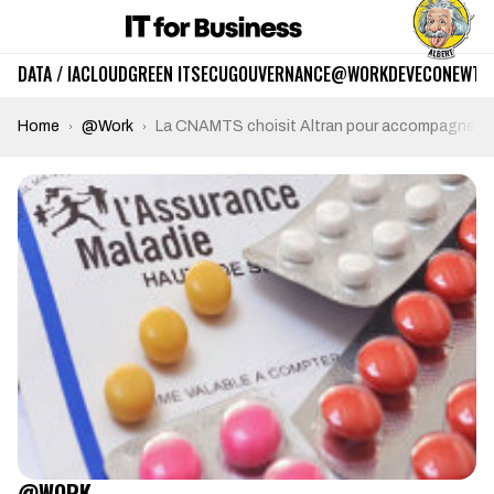
DATA / IA
CLOUD
GREEN IT
SECU
GOUVERNANCE
@WORK
DEV
ECO
NEWTE
Home
@Work
La CNAMTS choisit Altran pour accompagner le
@WORK