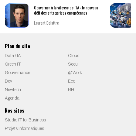
Gouverner à la vitesse de l’IA : le nouveau
défi des entreprises européennes
Laurent Delattre
Plan du site
Data / IA
Cloud
Green IT
Secu
Gouvernance
@Work
Dev
Eco
Newtech
RH
Agenda
Nos sites
Studio IT for Business
Projets Informatiques