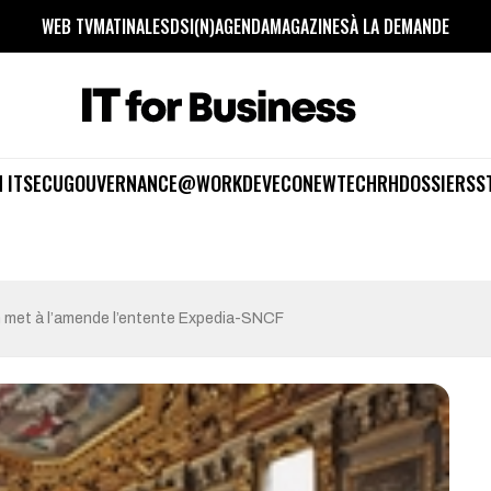
WEB TV
MATINALES
DSI(N)
AGENDA
MAGAZINES
À LA DEMANDE
 IT
SECU
GOUVERNANCE
@WORK
DEV
ECO
NEWTECH
RH
DOSSIERS
S
 met à l’amende l’entente Expedia-SNCF