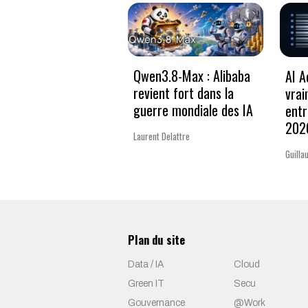
Qwen3.8-Max : Alibaba
AI A
revient fort dans la
vrai
guerre mondiale des IA
entr
202
Laurent Delattre
Guilla
Plan du site
Data / IA
Cloud
Green IT
Secu
Gouvernance
@Work