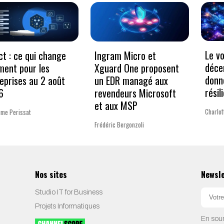
Le v
ct : ce qui change
Ingram Micro et
déce
ment pour les
Xguard One proposent
donn
eprises au 2 août
un EDR managé aux
résil
6
revendeurs Microsoft
et aux MSP
Charlo
ume Perissat
Frédéric Bergonzoli
Nos sites
Newsl
Studio IT for Business
Projets Informatiques
En soum