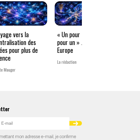
oyage vers la
« Un pour tous, tous
Freel
ntralisation des
pour un » … sauf en
compé
ées pour plus de
Europe
diffu
ience
l’org
La rédaction
tte Mauger
Xavier B
etter
ettant mon adresse e-mail, je confirme