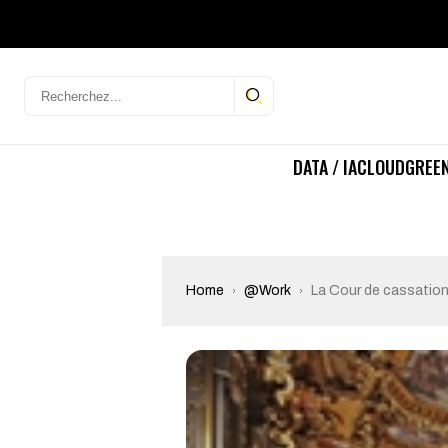
DATA / IA
CLOUD
GREEN
Home
@Work
La Cour de cassation