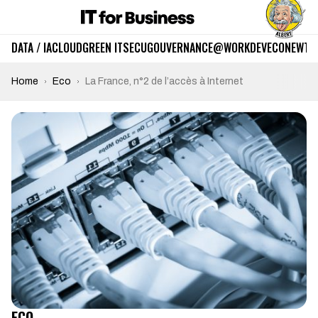
DATA / IA
CLOUD
GREEN IT
SECU
GOUVERNANCE
@WORK
DEV
ECO
NEWTE
Home
Eco
La France, n°2 de l’accès à Internet
ECO