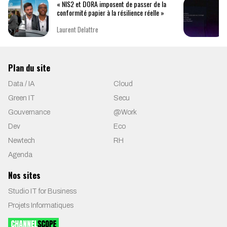
« NIS2 et DORA imposent de passer de la
conformité papier à la résilience réelle »
Laurent Delattre
Plan du site
Data / IA
Cloud
Green IT
Secu
Gouvernance
@Work
Dev
Eco
Newtech
RH
Agenda
Nos sites
Studio IT for Business
Projets Informatiques