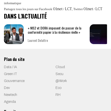
informatique
Partagez tous les jours sur Facebook
01net
/
LCT
, Twitter
01net
/
LCT
DANS L'ACTUALITÉ
« NIS2 et DORA imposent de passer de la
conformité papier à la résilience réelle »
Laurent Delattre
Plan du site
Data / IA
Cloud
Green IT
Secu
Gouvernance
@Work
Dev
Eco
Newtech
RH
Agenda