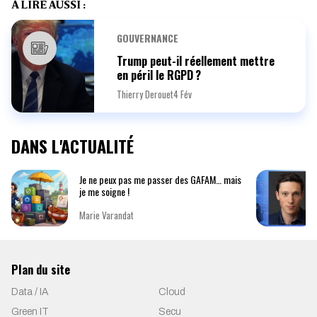
À LIRE AUSSI :
GOUVERNANCE
Trump peut-il réellement mettre
en péril le RGPD ?
Thierry Derouet
4 Fév
DANS L'ACTUALITÉ
Je ne peux pas me passer des GAFAM… mais
je me soigne !
Marie Varandat
Plan du site
Data / IA
Cloud
Green IT
Secu