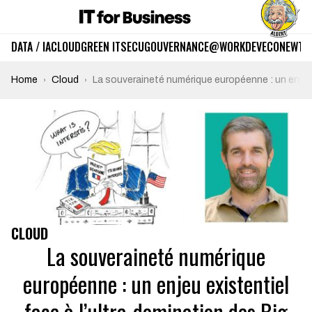
DATA / IA
CLOUD
GREEN IT
SECU
GOUVERNANCE
@WORK
DEV
ECO
NEWTE
Home
Cloud
La souveraineté numérique européenne : un enjeu 
CLOUD
La souveraineté numérique
européenne : un enjeu existentiel
face à l’ultra-domination des Big