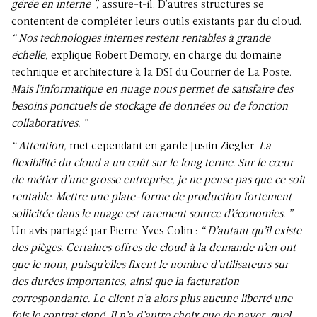
gérée en interne ”,
assure-t-il. D’autres structures se
contentent de compléter leurs outils existants par du cloud.
“ Nos technologies internes restent rentables à grande
échelle,
explique Robert Demory, en charge du domaine
technique et architecture à la DSI du Courrier de La Poste.
Mais l’informatique en nuage nous permet de satisfaire des
besoins ponctuels de stockage de données ou de fonction
collaboratives. ”
“ Attention,
met cependant en garde Justin Ziegler.
La
flexibilité du cloud a un coût sur le long terme. Sur le cœur
de métier d’une grosse entreprise, je ne pense pas que ce soit
rentable. Mettre une plate-forme de production fortement
sollicitée dans le nuage est rarement source d’économies. ”
Un avis partagé par Pierre-Yves Colin :
“ D’autant qu’il existe
des pièges. Certaines offres de cloud à la demande n’en ont
que le nom, puisqu’elles fixent le nombre d’utilisateurs sur
des durées importantes, ainsi que la facturation
correspondante. Le client n’a alors plus aucune liberté une
fois le contrat signé. Il n’a d’autre choix que de payer, quel