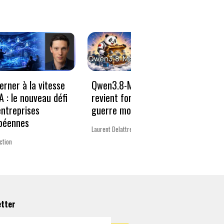
erner à la vitesse
Qwen3.8-Max : Alibaba
AI Ac
IA : le nouveau défi
revient fort dans la
vraim
entreprises
guerre mondiale des IA
entre
péennes
2026
Laurent Delattre
ction
Guillaum
etter