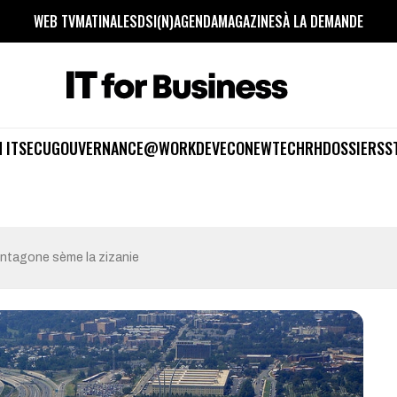
WEB TV
MATINALES
DSI(N)
AGENDA
MAGAZINES
À LA DEMANDE
 IT
SECU
GOUVERNANCE
@WORK
DEV
ECO
NEWTECH
RH
DOSSIERS
S
entagone sème la zizanie