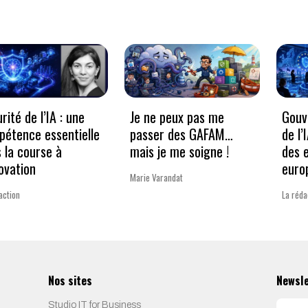
rité de l’IA : une
Je ne peux pas me
Gouv
étence essentielle
passer des GAFAM…
de l’
 la course à
mais je me soigne !
des 
novation
euro
Marie Varandat
action
La réda
Nos sites
Newsl
Studio IT for Business