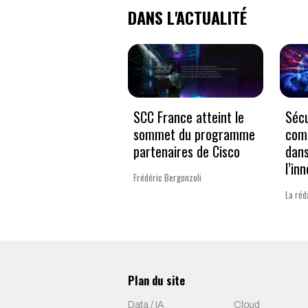
DANS L'ACTUALITÉ
SCC France atteint le
Sécu
sommet du programme
comp
partenaires de Cisco
dans
l’in
Frédéric Bergonzoli
La réd
Plan du site
Data / IA
Cloud