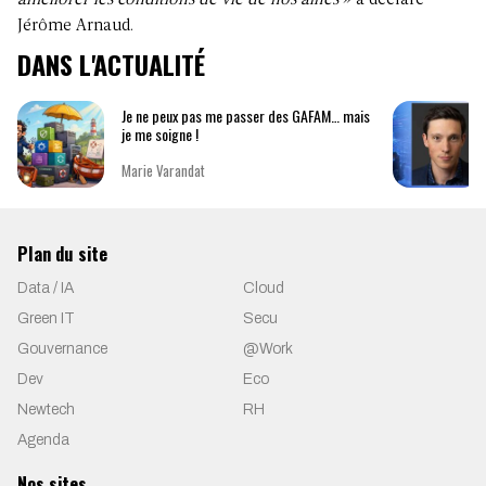
Jérôme Arnaud.
DANS L'ACTUALITÉ
Je ne peux pas me passer des GAFAM… mais
je me soigne !
Marie Varandat
Plan du site
Data / IA
Cloud
Green IT
Secu
Gouvernance
@Work
Dev
Eco
Newtech
RH
Agenda
Nos sites