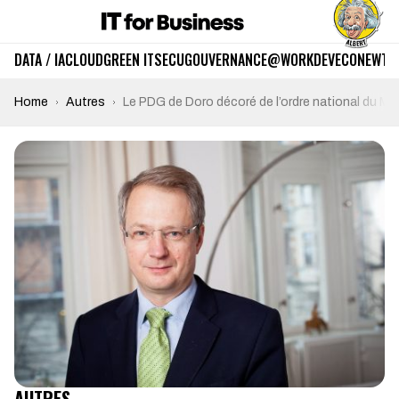
DATA / IA
CLOUD
GREEN IT
SECU
GOUVERNANCE
@WORK
DEV
ECO
NEWTE
Home
Autres
Le PDG de Doro décoré de l’ordre national du Mér
AUTRES