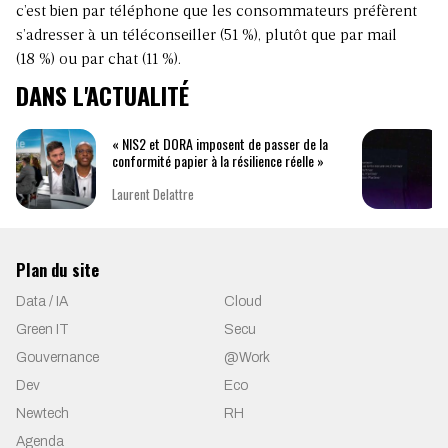
c’est bien par téléphone que les consommateurs préfèrent
s’adresser à un téléconseiller (51 %), plutôt que par mail
(18 %) ou par chat (11 %).
DANS L'ACTUALITÉ
« NIS2 et DORA imposent de passer de la
conformité papier à la résilience réelle »
Laurent Delattre
Plan du site
Data / IA
Cloud
Green IT
Secu
Gouvernance
@Work
Dev
Eco
Newtech
RH
Agenda