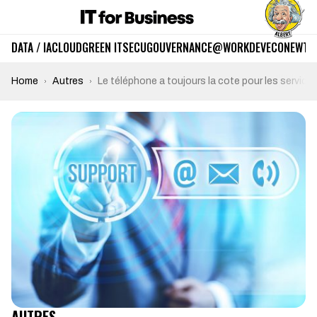
DATA / IA
CLOUD
GREEN IT
SECU
GOUVERNANCE
@WORK
DEV
ECO
NEWTE
Home
Autres
Le téléphone a toujours la cote pour les services
AUTRES