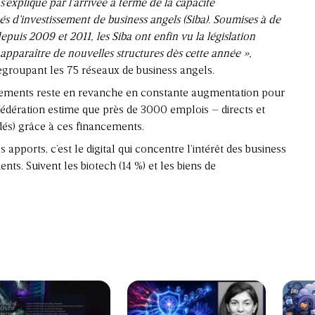
 s’explique par l’arrivée à terme de la capacité
s d’investissement de business angels (Siba). Soumises à de
puis 2009 et 2011, les Siba ont enfin vu la législation
 apparaître de nouvelles structures dès cette année »,
 regroupant les 75 réseaux de business angels.
tissements reste en revanche en constante augmentation pour
a fédération estime que près de 3000 emplois – directs et
dés) grâce à ces financements.
 apports, c’est le digital qui concentre l’intérêt des business
nts. Suivent les biotech (14 %) et les biens de