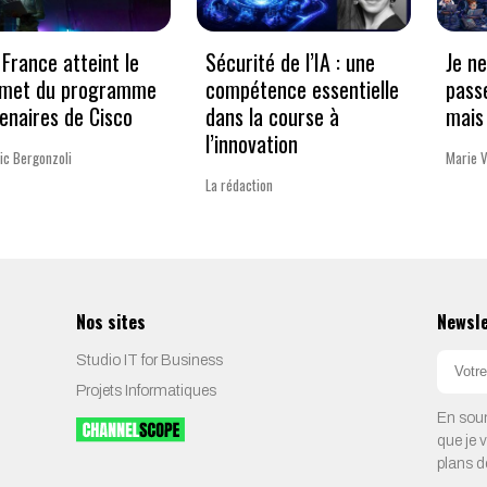
France atteint le
Sécurité de l’IA : une
Je n
met du programme
compétence essentielle
pass
enaires de Cisco
dans la course à
mais 
l’innovation
ic Bergonzoli
Marie 
La rédaction
Nos sites
Newsl
Studio IT for Business
Projets Informatiques
En soum
que je 
plans d