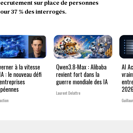
 recrutement sur place de personnes
our 37 % des interrogés.
erner à la vitesse
Qwen3.8-Max : Alibaba
AI Ac
’IA : le nouveau défi
revient fort dans la
vrai
entreprises
guerre mondiale des IA
entr
opéennes
202
Laurent Delattre
action
Guillau