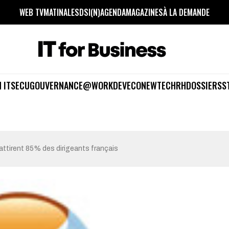
WEB TV
MATINALES
DSI(N)
AGENDA
MAGAZINES
À LA DEMANDE
 IT
SECU
GOUVERNANCE
@WORK
DEV
ECO
NEWTECH
RH
DOSSIERS
S
ttirent 85% des dirigeants français