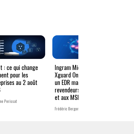
Le vo
t : ce qui change
Ingram Micro et
décen
ment pour les
Xguard One proposent
donné
eprises au 2 août
un EDR managé aux
résili
6
revendeurs Microsoft
et aux MSP
Charlot
me Perissat
Frédéric Bergonzoli