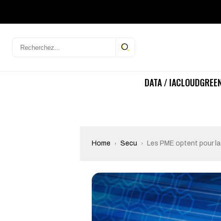
DATA / IA
CLOUD
GREEN
Home
Secu
Les PME optent pour la