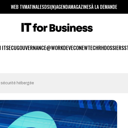
WEB TV
MATINALES
DSI(N)
AGENDA
MAGAZINES
À LA DEMANDE
 IT
SECU
GOUVERNANCE
@WORK
DEV
ECO
NEWTECH
RH
DOSSIERS
S
 sécurité hébergée