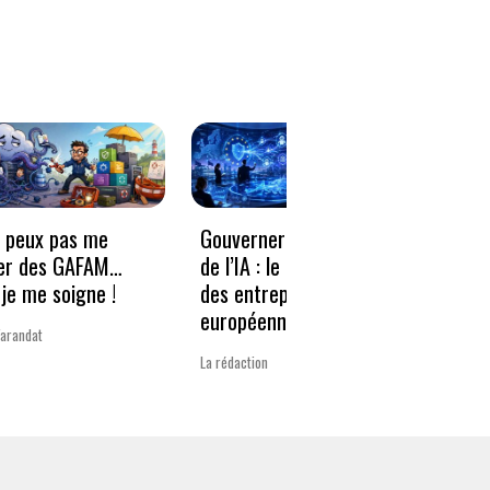
e peux pas me
Gouverner à la vitesse
Qwen3
er des GAFAM…
de l’IA : le nouveau défi
revie
je me soigne !
des entreprises
guerr
européennes
Varandat
Laurent 
La rédaction