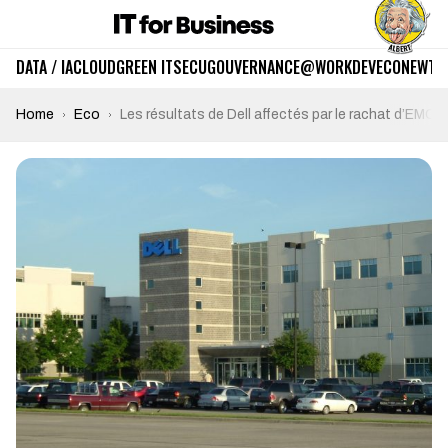
DATA / IA
CLOUD
GREEN IT
SECU
GOUVERNANCE
@WORK
DEV
ECO
NEWTE
Home
Eco
Les résultats de Dell affectés par le rachat d’EMC