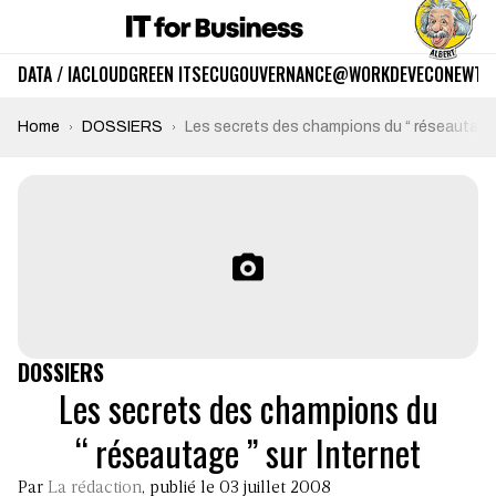
DATA / IA
CLOUD
GREEN IT
SECU
GOUVERNANCE
@WORK
DEV
ECO
NEWTE
Home
DOSSIERS
Les secrets des champions du “ réseautage 
DOSSIERS
Les secrets des champions du
“ réseautage ” sur Internet
Par
La rédaction
, publié le 03 juillet 2008