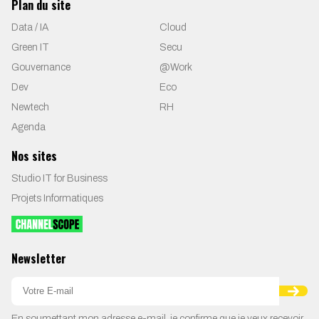
Plan du site
Data / IA
Cloud
Green IT
Secu
Gouvernance
@Work
Dev
Eco
Newtech
RH
Agenda
Nos sites
Studio IT for Business
Projets Informatiques
Newsletter
En soumettant mon adresse e-mail, je confirme que je veux recevoir