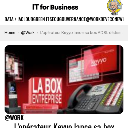
DATA / IA
CLOUD
GREEN IT
SECU
GOUVERNANCE
@WORK
DEV
ECO
NEWTE
Home
@Work
L’opérateur Keyyo lance sa box ADSL dédiée aux
@WORK
L’opérateur Keyyo lance sa box