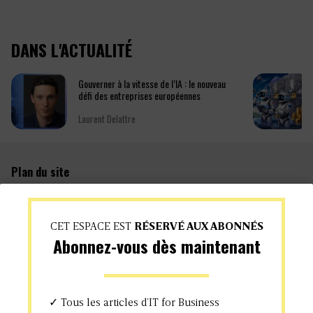
DANS L'ACTUALITÉ
Gouverner à la vitesse de l’IA : le nouveau
défi des entreprises européennes
Laurent Delattre
Plan du site
Data / IA
Cloud
Green IT
Secu
CET ESPACE EST
RÉSERVÉ AUX ABONNÉS
Gouvernance
@Work
Abonnez-vous dès maintenant
Dev
Eco
Newtech
RH
Agenda
✓ Tous les articles d’IT for Business