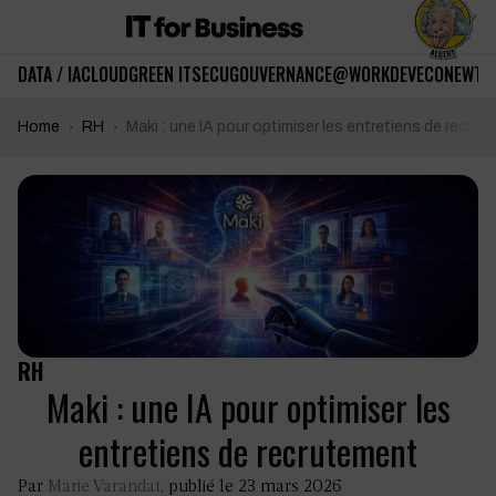
DATA / IA
CLOUD
GREEN IT
SECU
GOUVERNANCE
@WORK
DEV
ECO
NEWTE
Home
RH
Maki : une IA pour optimiser les entretiens de recru
RH
Maki : une IA pour optimiser les
entretiens de recrutement
Par
Marie Varandat
, publié le 23 mars 2026