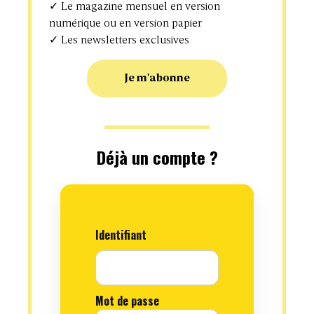
Nos sites
✓ Le magazine mensuel en version
numérique ou en version papier
Studio IT for Business
✓ Les newsletters exclusives
Projets Informatiques
Je m'abonne
Newsletter
Déjà un compte ?
En soumettant mon adresse e-mail, je confirme que je veux recevoir
les nouveautés, offres et bon plans de ITforBusiness.
Politique de Confidentialité
Identifiant
Mentions légales
Équipe commerciale
IT for Business
Abonnement
Mot de passe