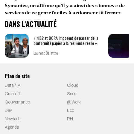
Symantec, on affirme qu’il y a ainsi des « tonnes » de
services de ce genre faciles à actionner et à fermer.
DANS L'ACTUALITÉ
« NIS2 et DORA imposent de passer de la
conformité papier à la résilience réelle »
Laurent Delattre
Plan du site
Data / IA
Cloud
Green IT
Secu
Gouvernance
@Work
Dev
Eco
Newtech
RH
Agenda