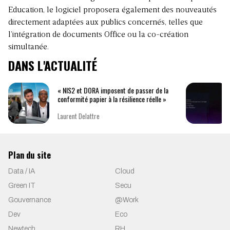
Education, le logiciel proposera également des nouveautés
directement adaptées aux publics concernés, telles que
l’intégration de documents Office ou la co-création
simultanée.
DANS L'ACTUALITÉ
« NIS2 et DORA imposent de passer de la
conformité papier à la résilience réelle »
Laurent Delattre
Plan du site
Data / IA
Cloud
Green IT
Secu
Gouvernance
@Work
Dev
Eco
Newtech
RH