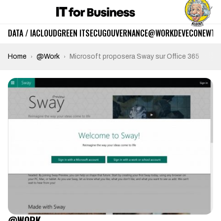
DATA / IA
CLOUD
GREEN IT
SECU
GOUVERNANCE
@WORK
DEV
ECO
NEWTE
Home
@Work
Microsoft proposera Sway sur Office 365
@WORK