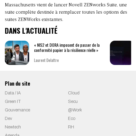
Massachusetts vient de lancer Novell ZENworks Suite, une
suite complète destinée à remplacer toutes les options des
suites ZENWorks existantes.
DANS L'ACTUALITÉ
« NIS2 et DORA imposent de passer de la
conformité papier à la résilience réelle »
Laurent Delattre
Plan du site
Data / IA
Cloud
Green IT
Secu
Gouvernance
@Work
Dev
Eco
Newtech
RH
Agenda