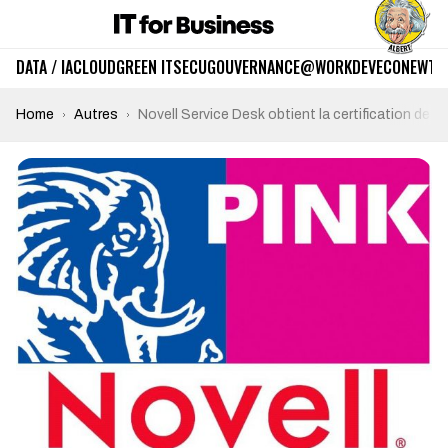
DATA / IA
CLOUD
GREEN IT
SECU
GOUVERNANCE
@WORK
DEV
ECO
NEWTE
Home
Autres
Novell Service Desk obtient la certification de P