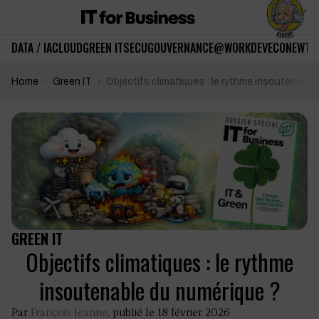
DATA / IA
CLOUD
GREEN IT
SECU
GOUVERNANCE
@WORK
DEV
ECO
NEWTE
Home
Green IT
Objectifs climatiques : le rythme insoutenable
GREEN IT
Objectifs climatiques : le rythme
insoutenable du numérique ?
Par
François Jeanne
, publié le 18 février 2026