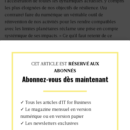
l’accélération de toutes les dynamiques actuelles, y compris
les plus éloignées de nos objectifs de résilience. (Au
contraire) faire du numérique un véritable outil de
réinvention de nos activités pour les rendre compatibles
avec les limites planétaires réclame une prise en compte
systémique de ses impacts. » Ce qu’il faut retenir de ce
rapport Rappel des faits : le secteur numérique connaît une
augmentation rapide de ses émissions, selon une tendance
particulièrement incompatible avec sa décarbonation : +6
%/an en moyenne au niveau mondial (source The Shift
CET ARTICLE EST
RÉSERVÉ AUX
Project, 2021) et +2 à 4...
ABONNÉS
DANS L'ACTUALITÉ
Abonnez-vous dès maintenant
« NIS2 et DORA imposent de passer de la
conformité papier à la résilience réelle »
✓ Tous les articles d’IT for Business
Laurent Delattre
✓ Le magazine mensuel en version
numérique ou en version papier
✓ Les newsletters exclusives
Plan du site