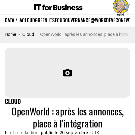
DATA / IA
CLOUD
GREEN IT
SECU
GOUVERNANCE
@WORK
DEV
ECO
NEWTE
Home
Cloud
OpenWorld : après les annonces, place à l’intégra
CLOUD
OpenWorld : après les annonces,
place à l’intégration
Par
La rédaction
, publié le 26 septembre 2013