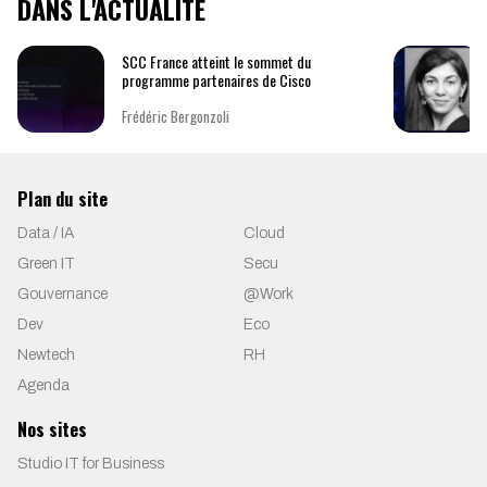
DANS L'ACTUALITÉ
SCC France atteint le sommet du
programme partenaires de Cisco
Frédéric Bergonzoli
Plan du site
Data / IA
Cloud
Green IT
Secu
Gouvernance
@Work
Dev
Eco
Newtech
RH
Agenda
Nos sites
Studio IT for Business