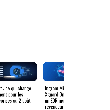
Le vo
t : ce qui change
Ingram Micro et
décen
ment pour les
Xguard One proposent
donné
eprises au 2 août
un EDR managé aux
résili
6
revendeurs Microsoft