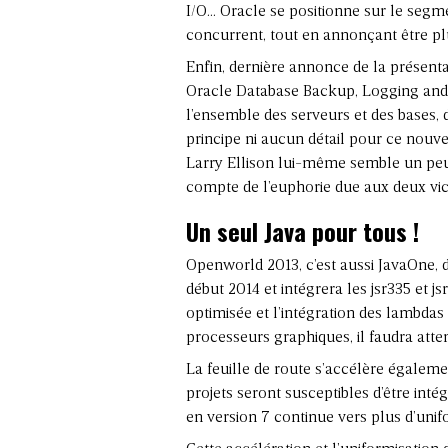
I/O… Oracle se positionne sur le se
concurrent, tout en annonçant être plu
Enfin, dernière annonce de la présent
Oracle Database Backup, Logging and R
l’ensemble des serveurs et des bases,
principe ni aucun détail pour ce nouve
Larry Ellison lui-même semble un peu 
compte de l’euphorie due aux deux vic
Un seul Java pour tous !
Openworld 2013, c’est aussi JavaOne, d
début 2014 et intégrera les jsr335 et js
optimisée et l’intégration des lambdas 
processeurs graphiques, il faudra atten
La feuille de route s’accélère égalem
projets seront susceptibles d’être inté
en version 7 continue vers plus d’unif