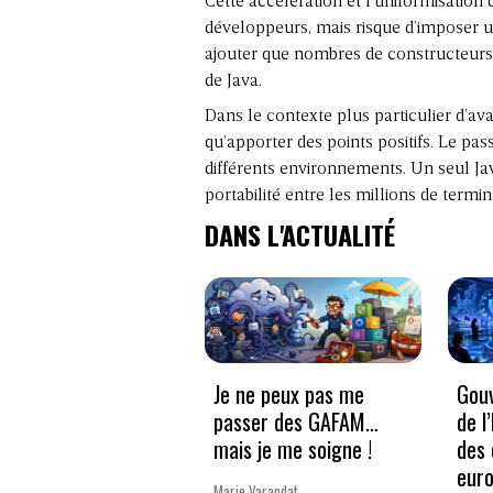
Cette accélération et l’uniformisation
développeurs, mais risque d’imposer 
ajouter que nombres de constructeurs t
de Java.
Dans le contexte plus particulier d’av
qu’apporter des points positifs. Le pa
différents environnements. Un seul Ja
portabilité entre les millions de ter
DANS L'ACTUALITÉ
Je ne peux pas me
Gouv
passer des GAFAM…
de l
mais je me soigne !
des 
eur
Marie Varandat