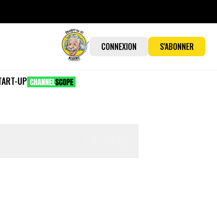
CONNEXION
S'ABONNER
TART-UP