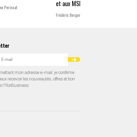
et aux MSP
Charlot
me Perissat
Frédéric Bergonzoli
etter
ettant mon adresse e-mail, je confirme
veux recevoir les nouveautés, offres et bon
e ITforBusiness.