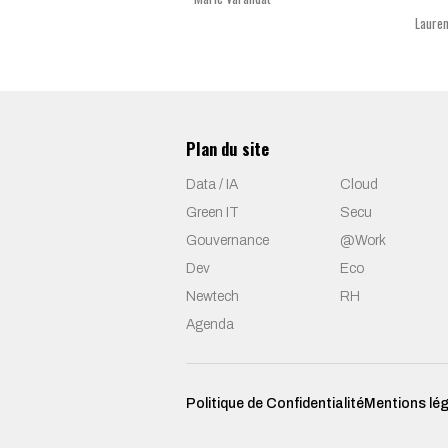
Lauren
Plan du site
Data / IA
Cloud
Green IT
Secu
Gouvernance
@Work
Dev
Eco
Newtech
RH
Agenda
Politique de Confidentialité
Mentions lé