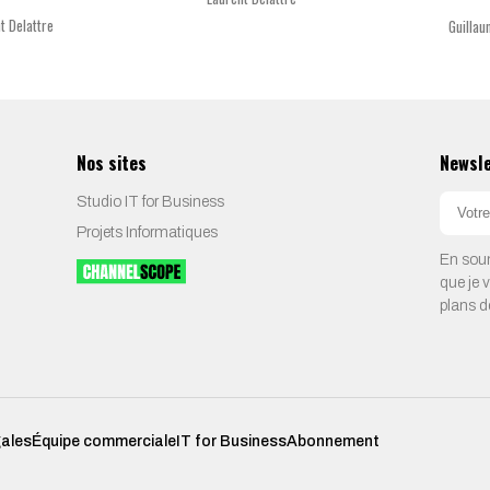
t Delattre
Guillau
Nos sites
Newsl
Studio IT for Business
Projets Informatiques
En soum
que je 
plans d
gales
Équipe commerciale
IT for Business
Abonnement