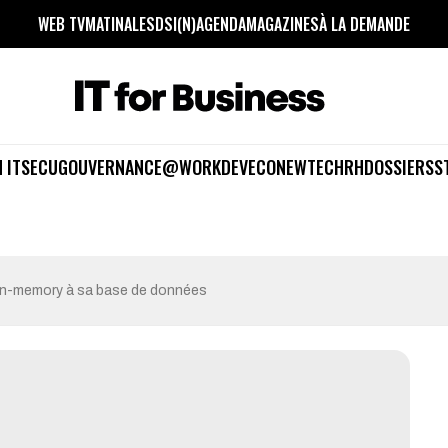
WEB TV
MATINALES
DSI(N)
AGENDA
MAGAZINES
À LA DEMANDE
 IT
SECU
GOUVERNANCE
@WORK
DEV
ECO
NEWTECH
RH
DOSSIERS
S
n in-memory à sa base de données