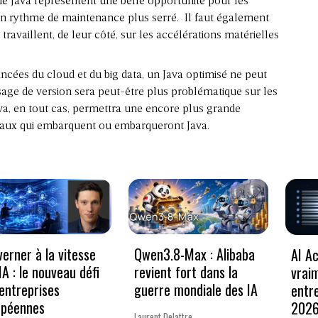
 de Java représentent une belle opportunité pour les
un rythme de maintenance plus serré. Il faut également
ravaillent, de leur côté, sur les accélérations matérielles
ancées du cloud et du big data, un Java optimisé ne peut
ssage de version sera peut-être plus problématique sur les
va, en tout cas, permettra une encore plus grande
minaux qui embarquent ou embarqueront Java.
erner à la vitesse
Qwen3.8-Max : Alibaba
AI Ac
’IA : le nouveau défi
revient fort dans la
vrai
entreprises
guerre mondiale des IA
entr
opéennes
202
Laurent Delattre