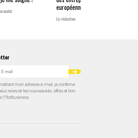
européennes
Varandat
Laurent 
La rédaction
etter
ettant mon adresse e-mail, je confirme
veux recevoir les nouveautés, offres et bon
e ITforBusiness.