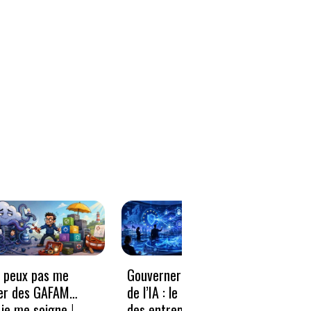
e peux pas me
Gouverner à la vitesse
Qwen3
er des GAFAM…
de l’IA : le nouveau défi
revie
je me soigne !
des entreprises
guerr