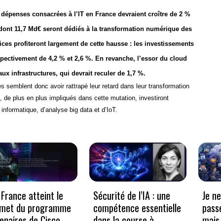
 dépenses consacrées à l’IT en France devraient croître de 2 %
, dont 11,7 Md€ seront dédiés à la transformation numérique des
ices profiteront largement de cette hausse : les investissements
spectivement de 4,2 % et 2,6 %. En revanche, l’essor du cloud
ux infrastructures, qui devrait reculer de 1,7 %.
es semblent donc avoir rattrapé leur retard dans leur transformation
I, de plus en plus impliqués dans cette mutation, investiront
informatique, d’analyse big data et d’IoT.
France atteint le
Sécurité de l’IA : une
Je n
met du programme
compétence essentielle
pass
enaires de Cisco
dans la course à
mais 