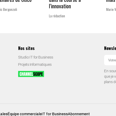
l’innovation
ic Bergonzoli
Marie 
La rédaction
Nos sites
Newsl
Studio IT for Business
Projets Informatiques
En soum
que je 
plans d
gales
Équipe commerciale
IT for Business
Abonnement