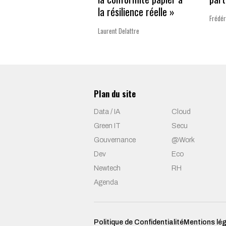
la résilience réelle »
Frédér
Laurent Delattre
Plan du site
Data / IA
Cloud
Green IT
Secu
Gouvernance
@Work
Dev
Eco
Newtech
RH
Agenda
Politique de Confidentialité
Mentions lé