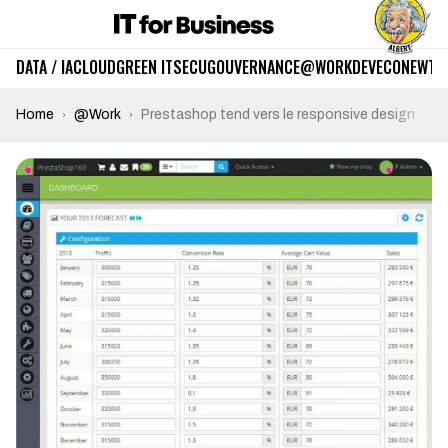
DATA / IA
CLOUD
GREEN IT
SECU
GOUVERNANCE
@WORK
DEV
ECO
NEWTE
Home
@Work
Prestashop tend vers le responsive design